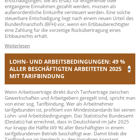
Entschädigungen, die als Ersatz für entgehende oder
entgangene Einnahmen gezahlt werden, müssen als
außerordentliche Einkünfte versteuert werden. Eine solche
steuerbare Entschädigung liegt nach einem neuen Urteil des
Bundesfinanzhofs (BFH) vor, wenn ein Erbbauberechtigter
eine Zahlung für die vorzeitige Rückübertragung eines
Erbbaurechts erhält.
LOHN- UND ARBEITSBEDINGUNGEN: 49 %
ALLER BESCHÄFTIGTEN ARBEITETEN 2025
MIT TARIFBINDUNG
Wenn Arbeitsverträge direkt durch Tarifverträge zwischen
Gewerkschaften und Arbeitgebern geregelt sind, spricht man
von einer sog. Tarifbindung. Wer als Arbeitnehmer
tarifgebunden ist, profitiert von Mindeststandards bei seinen
Lohn- und Arbeitsbedingungen. Das Statistische Bundesamt
(Destatis) hat errechnet, dass in Deutschland im Jahr 2025
nur knapp die Hälfte (49 %) aller Beschäftigten in einem
tarifgebundenen Betrieb beschäftigt war. Damit blieb die
Tarifbindung im Vergleich zu den Vorjahren konstant.