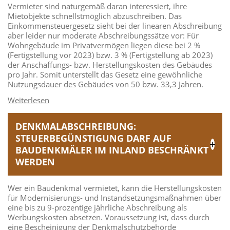
Vermieter sind naturgemäß daran interessiert, ihre
Mietobjekte schnellstmöglich abzuschreiben. Das
Einkommensteuergesetz sieht bei der linearen Abschreibung
aber leider nur moderate Abschreibungssätze vor: Für
Wohngebäude im Privatvermögen liegen diese bei 2 %
(Fertigstellung vor 2023) bzw. 3 % (Fertigstellung ab 2023)
der Anschaffungs- bzw. Herstellungskosten des Gebäudes
pro Jahr. Somit unterstellt das Gesetz eine gewöhnliche
Nutzungsdauer des Gebäudes von 50 bzw. 33,3 Jahren.
DENKMALABSCHREIBUNG:
STEUERBEGÜNSTIGUNG DARF AUF
BAUDENKMÄLER IM INLAND BESCHRÄNKT
WERDEN
Wer ein Baudenkmal vermietet, kann die Herstellungskosten
für Modernisierungs- und Instandsetzungsmaßnahmen über
eine bis zu 9-prozentige jährliche Abschreibung als
Werbungskosten absetzen. Voraussetzung ist, dass durch
eine Bescheinigung der Denkmalschutzbehörde