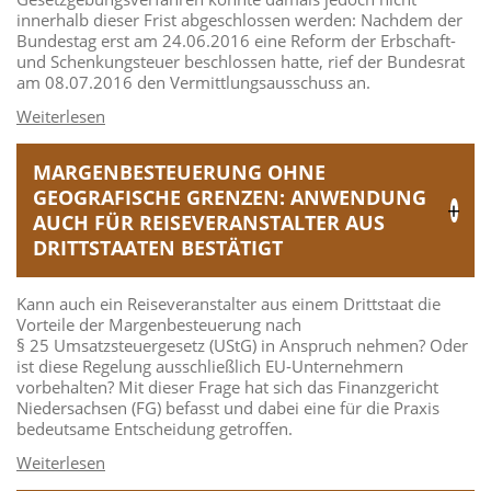
innerhalb dieser Frist abgeschlossen werden: Nachdem der
Bundestag erst am 24.06.2016 eine Reform der Erbschaft-
und Schenkungsteuer beschlossen hatte, rief der Bundesrat
am 08.07.2016 den Vermittlungsausschuss an.
MARGENBESTEUERUNG OHNE
GEOGRAFISCHE GRENZEN: ANWENDUNG
AUCH FÜR REISEVERANSTALTER AUS
DRITTSTAATEN BESTÄTIGT
Kann auch ein Reiseveranstalter aus einem Drittstaat die
Vorteile der Margenbesteuerung nach
§ 25 Umsatzsteuergesetz (UStG) in Anspruch nehmen? Oder
ist diese Regelung ausschließlich EU-Unternehmern
vorbehalten? Mit dieser Frage hat sich das Finanzgericht
Niedersachsen (FG) befasst und dabei eine für die Praxis
bedeutsame Entscheidung getroffen.