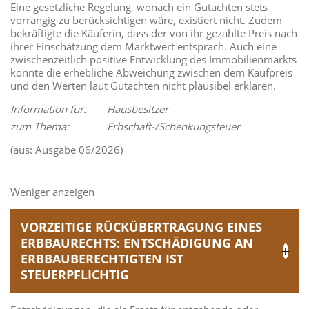
Eine gesetzliche Regelung, wonach ein Gutachten stets
vorrangig zu berücksichtigen wäre, existiert nicht. Zudem
bekräftigte die Käuferin, dass der von ihr gezahlte Preis nach
ihrer Einschätzung dem Marktwert entsprach. Auch eine
zwischenzeitlich positive Entwicklung des Immobilienmarkts
konnte die erhebliche Abweichung zwischen dem Kaufpreis
und den Werten laut Gutachten nicht plausibel erklären.
Information für:
Hausbesitzer
zum Thema:
Erbschaft-/Schenkungsteuer
(aus: Ausgabe 06/2026)
VORZEITIGE RÜCKÜBERTRAGUNG EINES
ERBBAURECHTS: ENTSCHÄDIGUNG AN
ERBBAUBERECHTIGTEN IST
STEUERPFLICHTIG