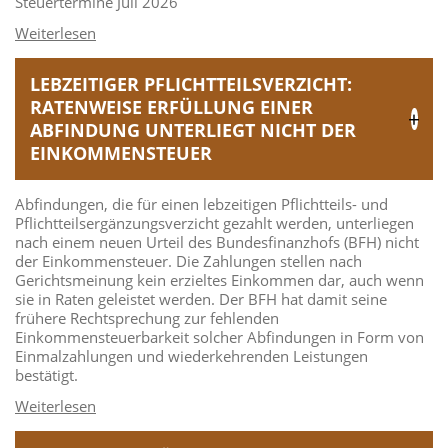
Steuertermine Juli 2026
LEBZEITIGER PFLICHTTEILSVERZICHT:
RATENWEISE ERFÜLLUNG EINER
ABFINDUNG UNTERLIEGT NICHT DER
EINKOMMENSTEUER
Abfindungen, die für einen lebzeitigen Pflichtteils- und
Pflichtteilsergänzungsverzicht gezahlt werden, unterliegen
nach einem neuen Urteil des Bundesfinanzhofs (BFH) nicht
der Einkommensteuer. Die Zahlungen stellen nach
Gerichtsmeinung kein erzieltes Einkommen dar, auch wenn
sie in Raten geleistet werden. Der BFH hat damit seine
frühere Rechtsprechung zur fehlenden
Einkommensteuerbarkeit solcher Abfindungen in Form von
Einmalzahlungen und wiederkehrenden Leistungen
bestätigt.