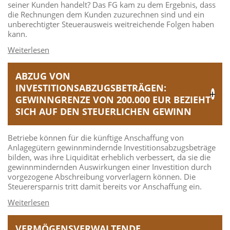
seiner Kunden handelt? Das FG kam zu dem Ergebnis, dass
die Rechnungen dem Kunden zuzurechnen sind und ein
unberechtigter Steuerausweis weitreichende Folgen haben
kann.
ABZUG VON
INVESTITIONSABZUGSBETRÄGEN:
GEWINNGRENZE VON 200.000 EUR BEZIEHT
SICH AUF DEN STEUERLICHEN GEWINN
Betriebe können für die künftige Anschaffung von
Anlagegütern gewinnmindernde Investitionsabzugsbeträge
bilden, was ihre Liquidität erheblich verbessert, da sie die
gewinnmindernden Auswirkungen einer Investition durch
vorgezogene Abschreibung vorverlagern können. Die
Steuerersparnis tritt damit bereits vor Anschaffung ein.
VERMÖGENSVERWALTENDE