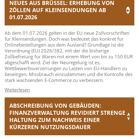
NEUES AUS BRÜSSEL: ERHEBUNG VON
ZÖLLEN AUF KLEINSENDUNGEN AB
01.07.2026
Ab dem 01.07.2026 gelten in der EU neue Zollvorschriften
für Kleinsendungen. Doch was bedeutet das konkret für
Onlinebestellungen aus dem Ausland? Grundlage ist die
Verordnung (EU) 2026/382, mit der die bisherige
Zollbefreiung für Waren mit einem Wert von bis zu 150 EUR
abgeschafft wird. Ziel der Neuregelung ist es,
Wettbewerbsverzerrungen zu Lasten von EU-Händlern zu
beseitigen, Missbrauch einzudämmen und die Kontrolle des
stark wachsenden E-Commerce zu verbessern.
ABSCHREIBUNG VON GEBÄUDEN:
FINANZVERWALTUNG REVIDIERT STRENGE
HALTUNG ZUM NACHWEIS EINER
KÜRZEREN NUTZUNGSDAUER