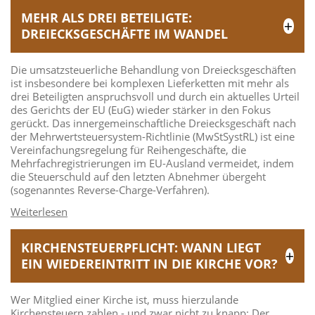
MEHR ALS DREI BETEILIGTE:
DREIECKSGESCHÄFTE IM WANDEL
Die umsatzsteuerliche Behandlung von Dreiecksgeschäften
ist insbesondere bei komplexen Lieferketten mit mehr als
drei Beteiligten anspruchsvoll und durch ein aktuelles Urteil
des Gerichts der EU (EuG) wieder stärker in den Fokus
gerückt. Das innergemeinschaftliche Dreiecksgeschäft nach
der Mehrwertsteuersystem-Richtlinie (MwStSystRL) ist eine
Vereinfachungsregelung für Reihengeschäfte, die
Mehrfachregistrierungen im EU-Ausland vermeidet, indem
die Steuerschuld auf den letzten Abnehmer übergeht
(sogenanntes Reverse-Charge-Verfahren).
KIRCHENSTEUERPFLICHT: WANN LIEGT
EIN WIEDEREINTRITT IN DIE KIRCHE VOR?
Wer Mitglied einer Kirche ist, muss hierzulande
Kirchensteuern zahlen - und zwar nicht zu knapp: Der