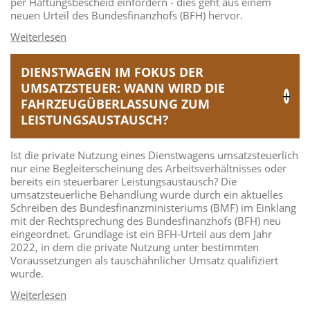
per Haftungsbescheid einfordern - dies geht aus einem
neuen Urteil des Bundesfinanzhofs (BFH) hervor.
DIENSTWAGEN IM FOKUS DER
UMSATZSTEUER: WANN WIRD DIE
FAHRZEUGÜBERLASSUNG ZUM
LEISTUNGSAUSTAUSCH?
Ist die private Nutzung eines Dienstwagens umsatzsteuerlich
nur eine Begleiterscheinung des Arbeitsverhältnisses oder
bereits ein steuerbarer Leistungsaustausch? Die
umsatzsteuerliche Behandlung wurde durch ein aktuelles
Schreiben des Bundesfinanzministeriums (BMF) im Einklang
mit der Rechtsprechung des Bundesfinanzhofs (BFH) neu
eingeordnet. Grundlage ist ein BFH-Urteil aus dem Jahr
2022, in dem die private Nutzung unter bestimmten
Voraussetzungen als tauschähnlicher Umsatz qualifiziert
wurde.