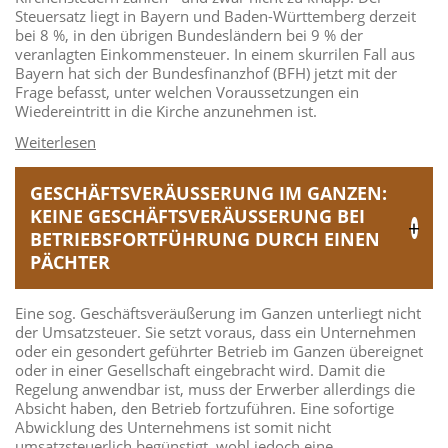
Steuersatz liegt in Bayern und Baden-Württemberg derzeit
bei 8 %, in den übrigen Bundesländern bei 9 % der
veranlagten Einkommensteuer. In einem skurrilen Fall aus
Bayern hat sich der Bundesfinanzhof (BFH) jetzt mit der
Frage befasst, unter welchen Voraussetzungen ein
Wiedereintritt in die Kirche anzunehmen ist.
GESCHÄFTSVERÄUSSERUNG IM GANZEN: K
EINE GESCHÄFTSVERÄUSSERUNG BEI BE
TRIEBSFORTFÜHRUNG DURCH EINEN PÄ
CHTER
Eine sog. Geschäftsveräußerung im Ganzen unterliegt nicht
der Umsatzsteuer. Sie setzt voraus, dass ein Unternehmen
oder ein gesondert geführter Betrieb im Ganzen übereignet
oder in einer Gesellschaft eingebracht wird. Damit die
Regelung anwendbar ist, muss der Erwerber allerdings die
Absicht haben, den Betrieb fortzuführen. Eine sofortige
Abwicklung des Unternehmens ist somit nicht
umsatzsteuerlich begünstigt, wohl jedoch eine