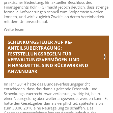
praktischer Bedeutung. Ein aktueller Beschluss des
Finanzgerichts Köln (FG) macht jedoch deutlich, dass strenge
formelle Anforderungen schnell zum Stolperstein werden
können, und wirft zugleich Zweifel an deren Vereinbarkeit
mit dem Unionsrecht auf.
SCHENKUNGSTEUER AUF KG-
ANTEILSÜBERTRAGUNG:
FESTSTELLUNGSREGELN FÜR
VERWALTUNGSVERMÖGEN UND
FINANZMITTEL SIND RÜCKWIRKEND
ANWENDBAR
Im Jahr 2014 hatte das Bundesverfassungsgericht
entschieden, dass das damals geltende Erbschaft- und
Schenkungsteuerrecht zwar verfassungswidrig ist, bis zu
einer Neuregelung aber weiter angewendet werden kann. Es
hatte den Gesetzgeber damals verpflichtet, spätestens bis
zum 30.06.2016 eine Neuregelung zu schaffen. Das
Gesetzgebungsverfahren konnte damals jedoch nicht