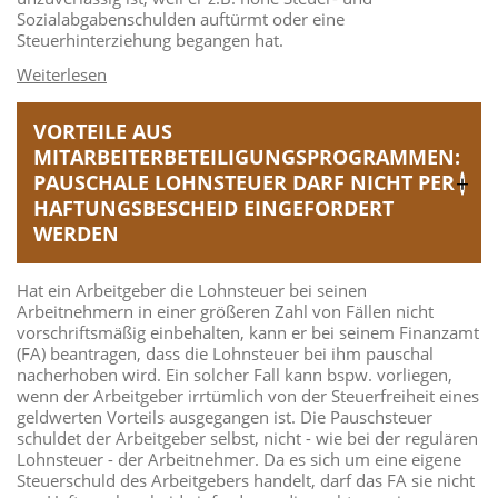
Sozialabgabenschulden auftürmt oder eine
Steuerhinterziehung begangen hat.
VORTEILE AUS
MITARBEITERBETEILIGUNGSPROGRAMMEN:
PAUSCHALE LOHNSTEUER DARF NICHT PER
HAFTUNGSBESCHEID EINGEFORDERT
WERDEN
Hat ein Arbeitgeber die Lohnsteuer bei seinen
Arbeitnehmern in einer größeren Zahl von Fällen nicht
vorschriftsmäßig einbehalten, kann er bei seinem Finanzamt
(FA) beantragen, dass die Lohnsteuer bei ihm pauschal
nacherhoben wird. Ein solcher Fall kann bspw. vorliegen,
wenn der Arbeitgeber irrtümlich von der Steuerfreiheit eines
geldwerten Vorteils ausgegangen ist. Die Pauschsteuer
schuldet der Arbeitgeber selbst, nicht - wie bei der regulären
Lohnsteuer - der Arbeitnehmer. Da es sich um eine eigene
Steuerschuld des Arbeitgebers handelt, darf das FA sie nicht