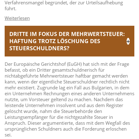
Verfahrensmangel begründet, der zur Urteilsaufhebung
führt.
DRITTE IM FOKUS DER MEHRWERTSTEUER:
HAFTUNG TROTZ LÖSCHUNG DES
STEUERSCHULDNERS?
Der Europäische Gerichtshof (EuGH) hat sich mit der Frage
befasst, ob ein Dritter gesamtschuldnerisch für
nichtabgeführte Mehrwertsteuer haftbar gemacht werden
kann, wenn der eigentliche Steuerschuldner rechtlich nicht
mehr existiert. Zugrunde lag ein Fall aus Bulgarien, in dem
ein Unternehmen Rechnungen eines anderen Unternehmens
nutzte, um Vorsteuer geltend zu machen. Nachdem das
leistende Unternehmen insolvent und aus dem Register
gelöscht wurde, nahm die Steuerbehörde den
Leistungsempfänger für die nichtgezahlte Steuer in
Anspruch. Dieser argumentierte, dass mit dem Wegfall des
ursprünglichen Schuldners auch die Forderung erloschen
sei.