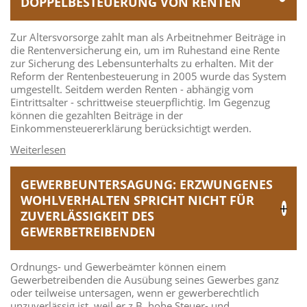
DOPPELBESTEUERUNG VON RENTEN
Zur Altersvorsorge zahlt man als Arbeitnehmer Beiträge in
die Rentenversicherung ein, um im Ruhestand eine Rente
zur Sicherung des Lebensunterhalts zu erhalten. Mit der
Reform der Rentenbesteuerung in 2005 wurde das System
umgestellt. Seitdem werden Renten - abhängig vom
Eintrittsalter - schrittweise steuerpflichtig. Im Gegenzug
können die gezahlten Beiträge in der
Einkommensteuererklärung berücksichtigt werden.
GEWERBEUNTERSAGUNG: ERZWUNGENES
WOHLVERHALTEN SPRICHT NICHT FÜR
ZUVERLÄSSIGKEIT DES
GEWERBETREIBENDEN
Ordnungs- und Gewerbeämter können einem
Gewerbetreibenden die Ausübung seines Gewerbes ganz
oder teilweise untersagen, wenn er gewerberechtlich
unzuverlässig ist, weil er z.B. hohe Steuer- und