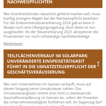
NACHWEISPFLICHTEN
Wer Krankheitskosten steuerlich geltend machen will, muss
künftig strengere Regeln bei der Nachweispflicht beachten.
Für die Einkommensteuererklärung 2024 gab es beim E-
Rezept noch eine Übergangsregelung, doch diese ist nun
ausgelaufen: Ab der Steuererklärung 2025 akzeptieren die
Finanzämter nur noch vollständige Apothekenbelege.
TEILFLÄCHENVERKAUF IM SOLARPARK:
UNVERÄNDERTE EINSPEISETÄTIGKEIT
FÜHRT IN DIE UMSATZSTEUERPFLICHT DER
GESCHÄFTSVERÄUSSERUNG
Wer sein Unternehmen im Ganzen verkauft, muss auf
diesen Vorgang keine Umsatzsteuer zahlen. Das
Umsatzsteuergesetz nimmt eine nicht zu besteuernde
Geschäftsveräußerung im Ganzen an, sofern der Erwerber
die Unternehmenstätigkeit fortführen will. Im Gegenzug darf