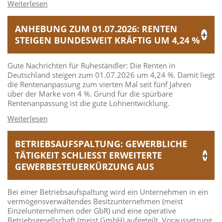
ANHEBUNG ZUM 01.07.2026: RENTEN
STEIGEN BUNDESWEIT KRÄFTIG UM 4,24 %
Gute Nachrichten für Ruheständler: Die Renten in
Deutschland steigen zum 01.07.2026 um 4,24 %. Damit liegt
die Rentenanpassung zum vierten Mal seit fünf Jahren
über der Marke von 4 %. Grund für die spürbare
Rentenanpassung ist die gute Lohnentwicklung.
BETRIEBSAUFSPALTUNG: GEWERBLICHE
TÄTIGKEIT SCHLIESST ERWEITERTE G
EWERBESTEUERKÜRZUNG AUS
Bei einer Betriebsaufspaltung wird ein Unternehmen in ein
vermögensverwaltendes Besitzunternehmen (meist
Einzelunternehmen oder GbR) und eine operative
Betriebsgesellschaft (meist GmbH) aufgeteilt. Voraussetzung