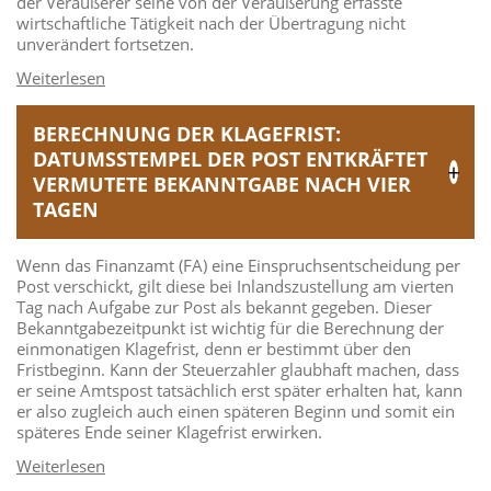
der Veräußerer seine von der Veräußerung erfasste
wirtschaftliche Tätigkeit nach der Übertragung nicht
unverändert fortsetzen.
BERECHNUNG DER KLAGEFRIST:
DATUMSSTEMPEL DER POST ENTKRÄFTET
VERMUTETE BEKANNTGABE NACH VIER
TAGEN
Wenn das Finanzamt (FA) eine Einspruchsentscheidung per
Post verschickt, gilt diese bei Inlandszustellung am vierten
Tag nach Aufgabe zur Post als bekannt gegeben. Dieser
Bekanntgabezeitpunkt ist wichtig für die Berechnung der
einmonatigen Klagefrist, denn er bestimmt über den
Fristbeginn. Kann der Steuerzahler glaubhaft machen, dass
er seine Amtspost tatsächlich erst später erhalten hat, kann
er also zugleich auch einen späteren Beginn und somit ein
späteres Ende seiner Klagefrist erwirken.