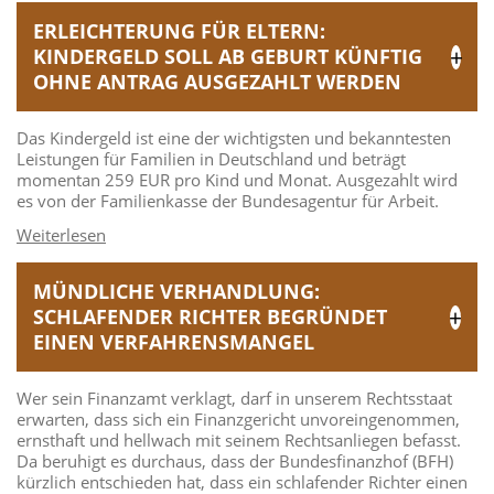
ERLEICHTERUNG FÜR ELTERN:
KINDERGELD SOLL AB GEBURT KÜNFTIG
OHNE ANTRAG AUSGEZAHLT WERDEN
Das Kindergeld ist eine der wichtigsten und bekanntesten
Leistungen für Familien in Deutschland und beträgt
momentan 259 EUR pro Kind und Monat. Ausgezahlt wird
es von der Familienkasse der Bundesagentur für Arbeit.
MÜNDLICHE VERHANDLUNG:
SCHLAFENDER RICHTER BEGRÜNDET
EINEN VERFAHRENSMANGEL
Wer sein Finanzamt verklagt, darf in unserem Rechtsstaat
erwarten, dass sich ein Finanzgericht unvoreingenommen,
ernsthaft und hellwach mit seinem Rechtsanliegen befasst.
Da beruhigt es durchaus, dass der Bundesfinanzhof (BFH)
kürzlich entschieden hat, dass ein schlafender Richter einen