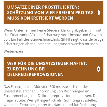
UMSÄTZE EINER PROSTITUIERTEN:
SCHÄTZUNG VON VIER FREIERN PRO TAG
MUSS KONKRETISIERT WERDEN
Wenn Unternehmer keine Steuererklärung abgeben, nimmt
das Finanzamt (FA) eine Schätzung von Umsatz und Gewinn
vor. Ein Fall des Bundesfinanzhofs (BFH) zeigt, dass derartige
Schätzungen aber substantiell begründet werden müssen.
WER FÜR DIE UMSATZSTEUER HAFTET:
ZURECHNUNG BEI
DELKREDEREPROVISIONEN
Das Finanzgericht Münster (FG) musste sich mit der
umsatzsteuerlichen Einordnung von Rechnungen im
Zusammenhang mit Delkredereprovisionen befassen. Die
Frage lautete: Wer gilt eigentlich als Rechnungsaussteller,
wenn ein Zentralregulierer im Namen und für Rechnung